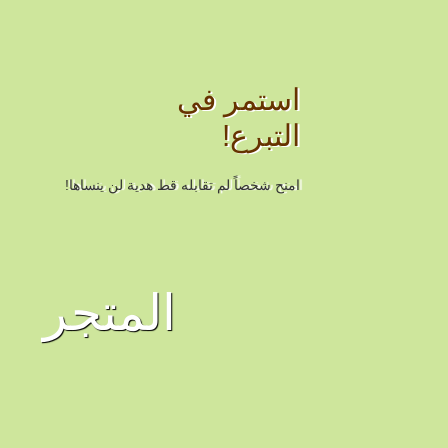
استمر في
التبرع!
امنح شخصاً لم تقابله قط هدية لن ينساها!
المتجر