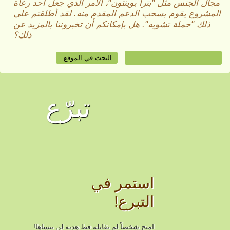
مجال الجنس مثل "بترا بوينتون"، الأمر الذي جعل أحد رعاة
المشروع يقوم بسحب الدعم المقدم منه. لقد أطلقتم على
ذلك "حملة تشويه". هل بإمكانكم أن تخبروننا بالمزيد عن
ذلك؟
تبرّع
استمر في
التبرع!
امنح شخصاً لم تقابله قط هدية لن ينساها!