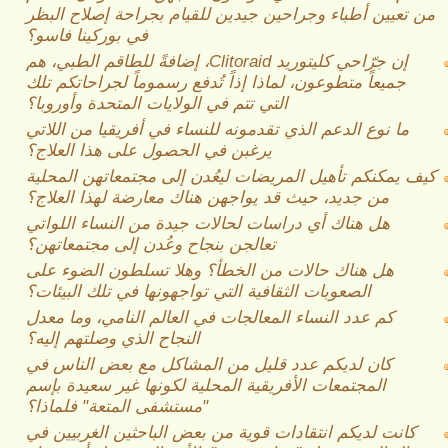
من تعيين أطباء وجراحين جيدين للقيام بجراحة إصلاح البظر
في بوركينا فاسو؟
إن جرّاحي كليتوريد Clitoraid، إضافةً للطاقم الطبي، هم
جميعاً متطوعون، لماذا إذاً تُدفع رسموماً لجراحاتكم تلك
التي تتم في الولايات المتحدة وأوروبا؟
ما نوع الدعم الذي تقدمونه للنساء في أفريقيا من اللاتي
يرغبن في الحصول على هذا العلاج؟
كيف يمكنكم تأهيل المريضات ليعُدن إلى مجتمعاتهن المحلية
من جديد، حيث قد يواجهن هناك معارضة لهذا العلاج؟
هل هناك أي دراسات لحالات جيدة من النساء اللواتي
تعالجن بنجاح وعُدن إلى مجتمعاتهن؟
هل هناك حالات من الخطأ؟ وهلا تسلطون الضوء على
الصعوبات الثقافية التي تواجهونها في تلك البيئات؟
كم عدد النساء المعالجات في العالم النامي، وما معدل
النجاح الذي وصلتهم إليه؟
كان لديكم عدد قليل من المشاكل مع بعض الناس في
المجتمعات الأفريقية المحلية لكونها غير سعيدة بإسم
"مستشفى المتعة" فلماذا؟
كانت لديكم انتقادات قوية من بعض الباحثين الغربيين في